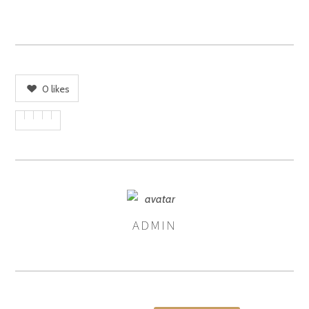
0
likes
ADMIN
ASIGNA
AUTORES