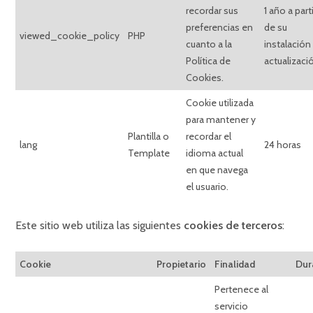
recordar sus
1 año a parti
preferencias en
de su
viewed_cookie_policy
PHP
cuanto a la
instalación
Política de
actualizaci
Cookies.
Cookie utilizada
para mantener y
Plantilla o
recordar el
lang
24 horas
Template
idioma actual
en que navega
el usuario.
Este sitio web utiliza las siguientes
cookies de terceros
:
Cookie
Propietario
Finalidad
Dur
Pertenece al
servicio