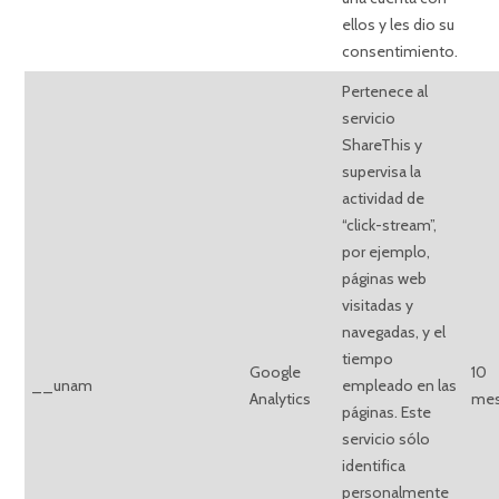
ellos y les dio su
consentimiento.
Pertenece al
servicio
ShareThis y
supervisa la
actividad de
“click-stream”,
por ejemplo,
páginas web
visitadas y
navegadas, y el
tiempo
Google
10
__unam
empleado en las
Analytics
me
páginas. Este
servicio sólo
identifica
personalmente