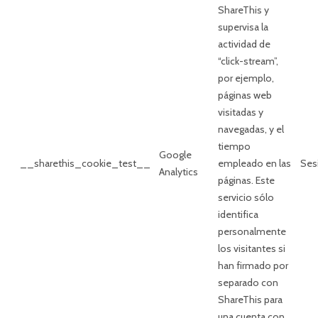
ShareThis y
supervisa la
actividad de
“click-stream”,
por ejemplo,
páginas web
visitadas y
navegadas, y el
tiempo
Google
__sharethis_cookie_test__
empleado en las
Ses
Analytics
páginas. Este
servicio sólo
identifica
personalmente
los visitantes si
han firmado por
separado con
ShareThis para
una cuenta con