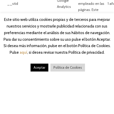
Google
__stid
empleado en las
1 añ
Analytics
páginas. Este
servicio sólo
Este sitio web utiliza cookies propias y de terceros para mejorar
identifica
nuestros servicios y mostrarle publicidad relacionada con sus
personalmente
preferencias mediante el análisis de sus hábitos de navegación.
los visitantes si
Para dar su consentimiento sobre su uso pulse el botón Aceptar.
han firmado por
Si desea más información, pulse en el botón Política de Cookies.
separado con
ShareThis para
Pulse
aquí
, si desea revisar nuestra Política de privacidad.
una cuenta con
ellos y les dio su
Aceptar
Política de Cookies
consentimiento.
Cookie analítica.
Se usa para
diferenciar entre
los diferentes
objetos de
seguimiento