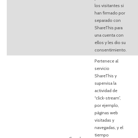
los visitantes si
han firmado por
separado con
ShareThis para
una cuenta con
ellos y les dio su
consentimiento.
Pertenece al
servicio
ShareThis y
supervisa la
actividad de
“click-stream”,
por ejemplo,
páginas web
visitadas y
navegadas, y el
tiempo