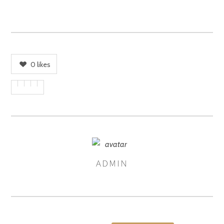
0
likes
ADMIN
ASIGNA
AUTORES