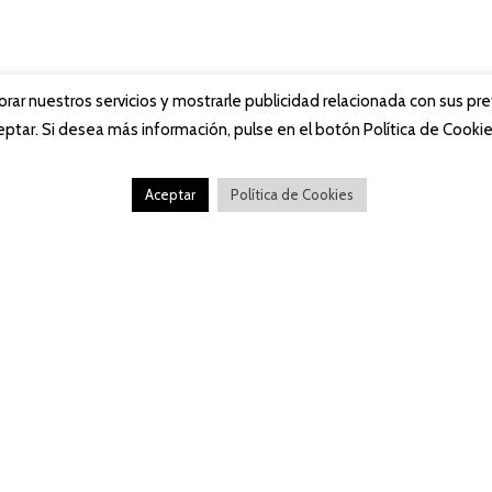
jorar nuestros servicios y mostrarle publicidad relacionada con sus pr
ptar. Si desea más información, pulse en el botón Política de Cookie
HORARIO
Aceptar
Política de Cookies
De Lunes a Domingo de 12:00 a 23:45
Cocina «Non Stop»
Este restaurante pertenece a: